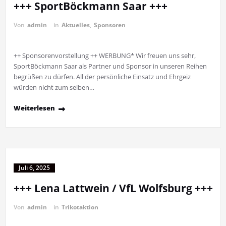
+++ SportBöckmann Saar +++
Von
admin
in
Aktuelles
,
Sponsoren
++ Sponsorenvorstellung ++ WERBUNG* Wir freuen uns sehr,
SportBöckmann Saar als Partner und Sponsor in unseren Reihen
begrüßen zu dürfen. All der persönliche Einsatz und Ehrgeiz
würden nicht zum selben…
Weiterlesen
Juli 6, 2025
+++ Lena Lattwein / VfL Wolfsburg +++
Von
admin
in
Trikotaktion