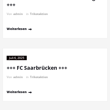
+++
Von
admin
in
Trikotaktion
Weiterlesen
Juli 6, 2025
+++ FC Saarbrücken +++
Von
admin
in
Trikotaktion
Weiterlesen