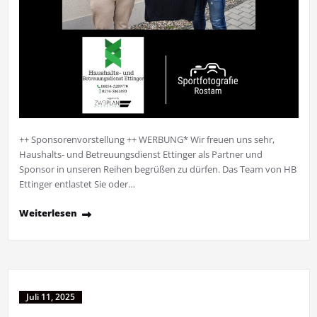
++ Sponsorenvorstellung ++ WERBUNG* Wir freuen uns sehr,
Haushalts- und Betreuungsdienst Ettinger als Partner und
Sponsor in unseren Reihen begrüßen zu dürfen. Das Team von HB
Ettinger entlastet Sie oder…
Weiterlesen
Juli 11, 2025