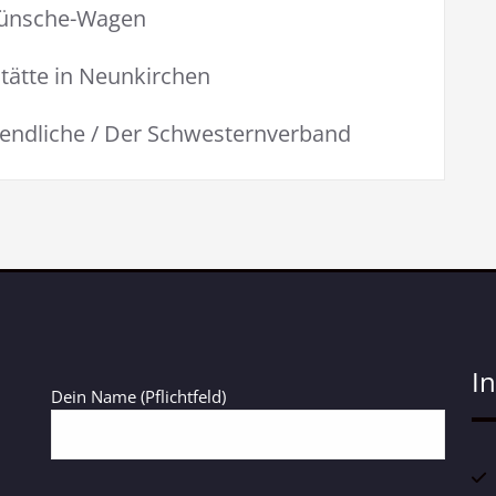
ünsche-Wagen
tätte in Neunkirchen
endliche / Der Schwesternverband
I
Dein Name (Pflichtfeld)