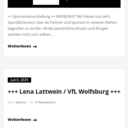
++ Sponsorenvorstellung ++ WERBUNG* Wir freuen uns sehr,
SportBöckmann Saar als Partner und Sponsor in unseren Reihen
begrüßen zu dürfen. All der persönliche Einsatz und Ehrgeiz
würden nicht zum selben…
Weiterlesen
Juli 6, 2025
+++ Lena Lattwein / VfL Wolfsburg +++
Von
admin
in
Trikotaktion
Weiterlesen