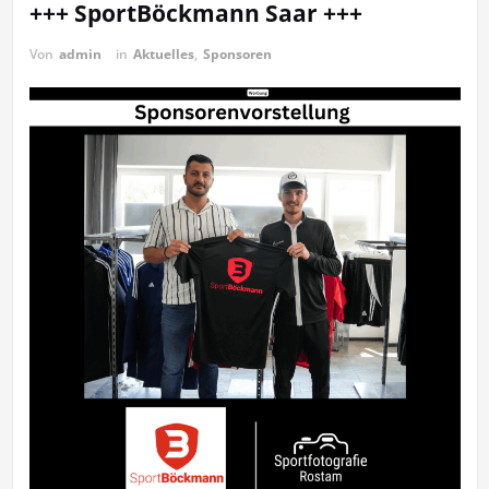
+++ SportBöckmann Saar +++
Von
admin
in
Aktuelles
,
Sponsoren