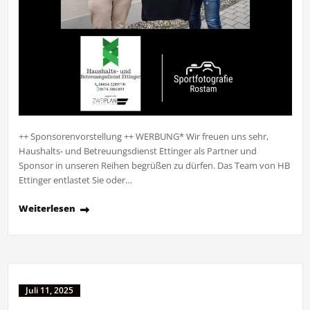
++ Sponsorenvorstellung ++ WERBUNG* Wir freuen uns sehr,
Haushalts- und Betreuungsdienst Ettinger als Partner und
Sponsor in unseren Reihen begrüßen zu dürfen. Das Team von HB
Ettinger entlastet Sie oder…
Weiterlesen
Juli 11, 2025