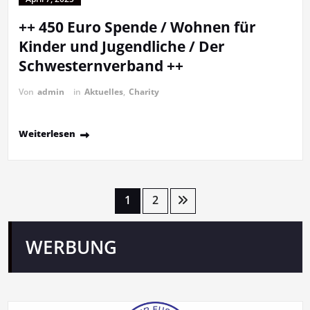
++ 450 Euro Spende / Wohnen für
Kinder und Jugendliche / Der
Schwesternverband ++
Von
admin
in
Aktuelles
,
Charity
Weiterlesen
Seitennummerierung
1
2
der
WERBUNG
Beiträge