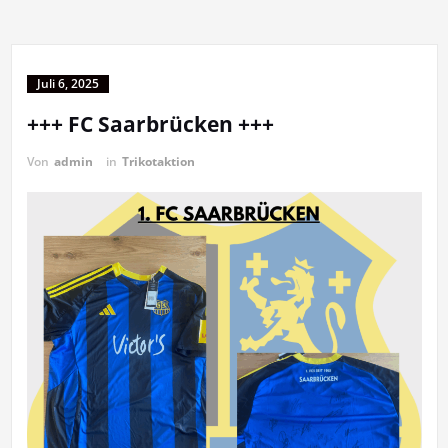
Juli 6, 2025
+++ FC Saarbrücken +++
Von
admin
in
Trikotaktion