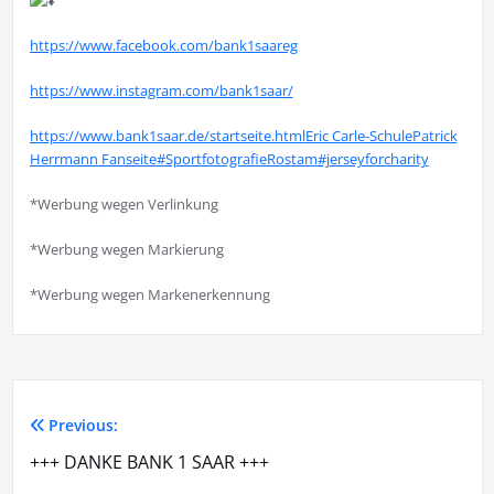
https://www.facebook.com/bank1saareg
https://www.instagram.com/bank1saar/
https://www.bank1saar.de/startseite.html
Eric Carle-Schule
Patrick
Herrmann Fanseite
#SportfotografieRostam
#jerseyforcharity
*Werbung wegen Verlinkung
*Werbung wegen Markierung
*Werbung wegen Markenerkennung
Previous:
Beitragsnavigation
+++ DANKE BANK 1 SAAR +++