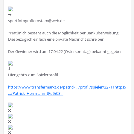
sportfotografierostam@web.de
*Natürlich besteht auch die Möglichkeit per Banküberweisung.
Diesbezüglich einfach eine private Nachricht schreiben.
Der Gewinner wird am 17.04.22 (Ostersonntag) bekannt gegeben
Hier geht’s zum Spielerprofil
https://www.transfermarkt.de/patrick…/profil/spieler/32711
https://de.
…/Patrick_Herrmann_(Fu%C3…