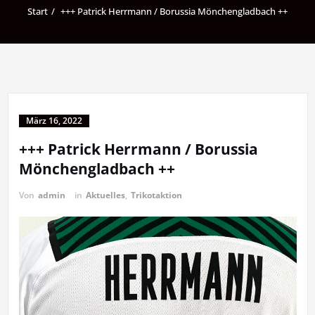
Start
+++ Patrick Herrmann / Borussia Mönchengladbach ++
März 16, 2022
+++ Patrick Herrmann / Borussia
Mönchengladbach ++
Von
admin
in
Aktuelles
,
Trikotaktion