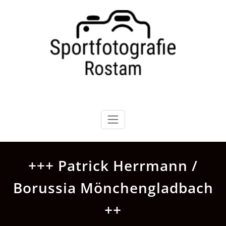
Zum
Inhalt
springen
+++ Patrick Herrmann /
Borussia Mönchengladbach
++