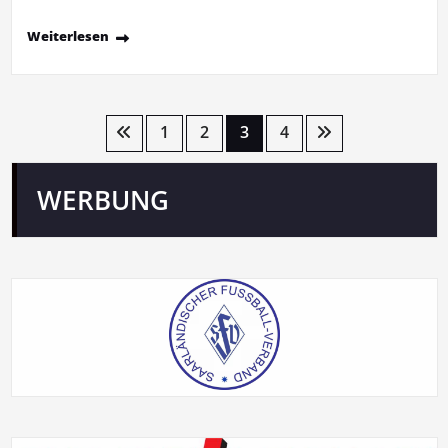
Weiterlesen
Seitennummerierung
1
2
3
4
der
WERBUNG
Beiträge