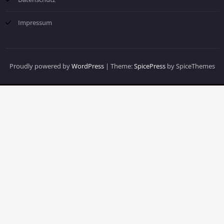
Impressum
Proudly powered by
WordPress
| Theme:
SpicePress
by SpiceThemes