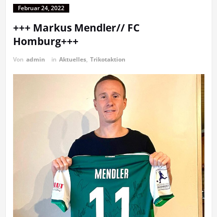
Februar 24, 2022
+++ Markus Mendler// FC
Homburg+++
Von
admin
in
Aktuelles
,
Trikotaktion