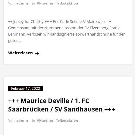
Von
admin
in
Aktuelles
,
Trikotaktion
++ Jersey for Chartiy ++ + Eric Carle Schule // Mainzweiler +
Gemeinsam mit der Nummer eins von der SV Elversberg Frank
Lehmann, verlosen wir handsignierte Torwarthandschuhe für den
guten…
Weiterlesen
Februar 17, 2022
+++ Maurice Deville / 1. FC
Saarbrücken / SV Sandhausen +++
Von
admin
in
Aktuelles
,
Trikotaktion