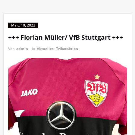
März 10, 2022
+++ Florian Müller/ VfB Stuttgart +++
Von
admin
in
Aktuelles
,
Trikotaktion