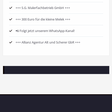
+++ S.G. Malerfachbetrieb GmbH +++
+++ 300 Euro für die kleine Melek +++
📲 Folgt jetzt unserem WhatsApp-Kanal!
+++ Allianz Agentur Alt und Scherer GbR +++